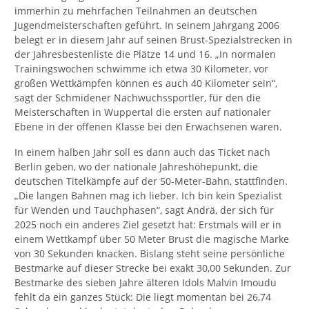
immerhin zu mehrfachen Teilnahmen an deutschen
Jugendmeisterschaften geführt. In seinem Jahrgang 2006
belegt er in diesem Jahr auf seinen Brust-Spezialstrecken in
der Jahresbestenliste die Plätze 14 und 16. „In normalen
Trainingswochen schwimme ich etwa 30 Kilometer, vor
großen Wettkämpfen können es auch 40 Kilometer sein“,
sagt der Schmidener Nachwuchssportler, für den die
Meisterschaften in Wuppertal die ersten auf nationaler
Ebene in der offenen Klasse bei den Erwachsenen waren.
In einem halben Jahr soll es dann auch das Ticket nach
Berlin geben, wo der nationale Jahreshöhepunkt, die
deutschen Titelkämpfe auf der 50-Meter-Bahn, stattfinden.
„Die langen Bahnen mag ich lieber. Ich bin kein Spezialist
für Wenden und Tauchphasen“, sagt Andrä, der sich für
2025 noch ein anderes Ziel gesetzt hat: Erstmals will er in
einem Wettkampf über 50 Meter Brust die magische Marke
von 30 Sekunden knacken. Bislang steht seine persönliche
Bestmarke auf dieser Strecke bei exakt 30,00 Sekunden. Zur
Bestmarke des sieben Jahre älteren Idols Malvin Imoudu
fehlt da ein ganzes Stück: Die liegt momentan bei 26,74