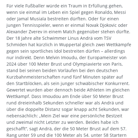
Für viele Fußballer würde ein Traum in Erfüllung gehen,
wenn sie einmal im Leben ein Spiel gegen Ronaldo, Messi
oder Jamal Musiala bestreiten dürften. Oder für einen
jungen Tennisspieler, wenn er einmal Novak Djokovic oder
Alexander Zverev in einem Match gegenüber stehen dürfte.
Der 18 Jahre alte Schwimmer Linus Andrä vom TSV
Schmiden hat kürzlich in Wuppertal gleich zwei Wettkämpfe
gegen sein sportliches Idol bestreiten dürfen – allerdings
nur indirekt. Denn Melvin Imoudu, der Europameister von
2024 über 100 Meter Brust und Olympiavierte von Paris,
stand bei seinen beiden Vorläufen bei den deutschen
Kurzbahnmeisterschaften rund fünf Minuten später auf
den Startblöcken, als sein junger schwäbischer Konkurrent.
Gewertet wurden aber dennoch beide Athleten im gleichen
Wettkampf. Dass Imoudou am Ende über 50 Meter Brust
rund dreieinhalb Sekunden schneller war als Andrä und
über die doppelte Distanz sogar knapp acht Sekunden, war
nebensächlich: „Mein Ziel war eine persönliche Bestzeit
und zweimal nicht Letzter zu werden. Beides habe ich
geschafft“, sagt Andrä, der die 50 Meter Brust auf dem 57.
Rang unter 59 und die 100 Meter als 54. unter 58 Startern