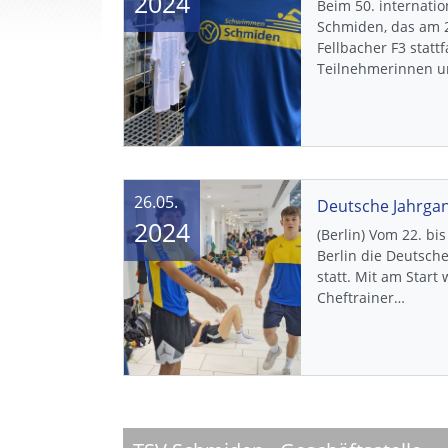
2024
Beim 50. internati
Schmiden, das am 2
Fellbacher F3 statt
Teilnehmerinnen 
26.05.
Deutsche Jahrga
2024
(Berlin) Vom 22. bi
Berlin die Deutsch
statt. Mit am Star
Cheftrainer…