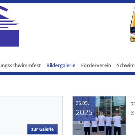
dungsschwimmfest
Bildergalerie
Förderverein
Schwim
25.05.
2025
(S
zur Galerie