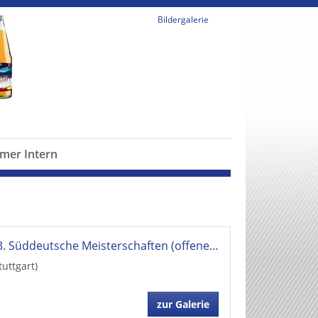
Bildergalerie
mer Intern
73. Süddeutsche Meisterschaften (offenen Klasse + Jhg)
tuttgart)
zur Galerie