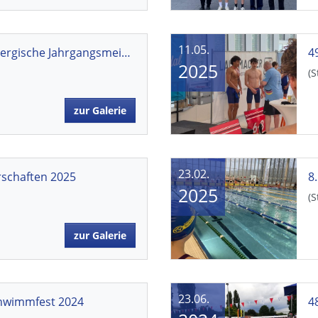
11.05.
Baden-Württembergische Jahrgangsmeisterschaften
4
2025
(S
zur Galerie
23.02.
rschaften 2025
8
2025
(S
zur Galerie
23.06.
chwimmfest 2024