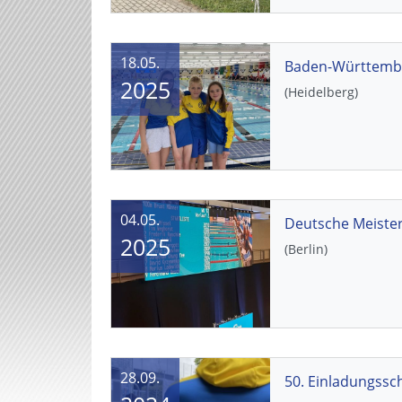
18.05.
2025
(Heidelberg)
04.05.
Deutsche Meiste
2025
(Berlin)
28.09.
50. Einladungss