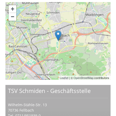
+
−
Leaflet
| ©
OpenStreetMap
contributors
TSV Schmiden - Geschäftsstelle
Wilhelm-Stähle-Str. 13
70736 Fellbach
Tel. 0711/951939-0