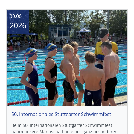
50. Internationales Stuttgarter Schwimmfest
Beim 50. Internationalen Stuttgarter Schwimmfest
nahm unsere Mannschaft an einer ganz besonderen
Veranstaltung teil. Die…
Artikel anzeigen
16.06.
2026