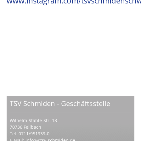
TSV Schmiden - Geschäftsstelle
Wilhelm-Stähle-Str. 13
70736 Fellbach
Tel. 0711/951939-0
E-Mail:
info(@)tsv-schmiden.de
Webseite:
www.tsv-schmiden.de
Impressum
|
Datenschutz
|
Haftungsausschluss
TSV Schmiden - Schwimmen
Home
Wir über uns
Angebote