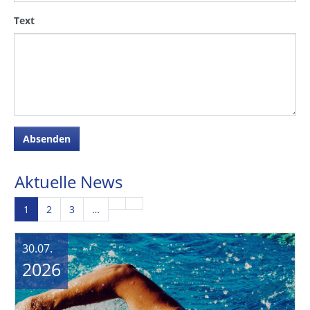
Text
Aktuelle News
1
2
3
…
30.07.
2026