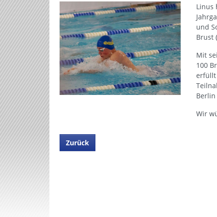
Linus 
Jahrga
und So
Brust 
Mit se
100 Br
erfüll
Teiln
Berlin
Wir wü
Zurück