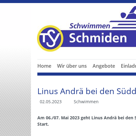
Home
Wir über uns
Angebote
Einla
Linus Andrä bei den Süd
02.05.2023
Schwimmen
Am 06./07. Mai 2023 geht Linus Andrä bei den
Start.