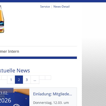
Service
News-Detail
mer Intern
ktuelle News
1
2
3
…
3.02.
Einladung: Mitgliederversammlung Schwimmen
2026
Donnerstag, 12.03. um