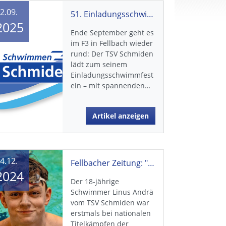
2.09.
51. Einladungsschwimmfest am 27. + 28.09.2025
2025
Ende September geht es
im F3 in Fellbach wieder
rund: Der TSV Schmiden
lädt zum seinem
Einladungsschwimmfest
ein – mit spannenden…
Artikel anzeigen
4.12.
Fellbacher Zeitung: "Dem Idol ganz nah"
2024
Der 18-jährige
Schwimmer Linus Andrä
vom TSV Schmiden war
erstmals bei nationalen
Titelkämpfen der